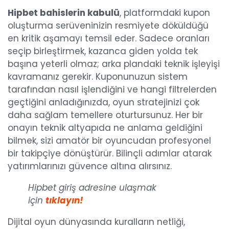
Hipbet bahislerin kabulü
, platformdaki kupon
oluşturma serüveninizin resmiyete döküldüğü
en kritik aşamayı temsil eder. Sadece oranları
seçip birleştirmek, kazanca giden yolda tek
başına yeterli olmaz; arka plandaki teknik işleyişi
kavramanız gerekir. Kuponunuzun sistem
tarafından nasıl işlendiğini ve hangi filtrelerden
geçtiğini anladığınızda, oyun stratejinizi çok
daha sağlam temellere oturtursunuz. Her bir
onayın teknik altyapıda ne anlama geldiğini
bilmek, sizi amatör bir oyuncudan profesyonel
bir takipçiye dönüştürür. Bilinçli adımlar atarak
yatırımlarınızı güvence altına alırsınız.
Hipbet giriş adresine ulaşmak
için
tıklayın!
Dijital oyun dünyasında kuralların netliği,