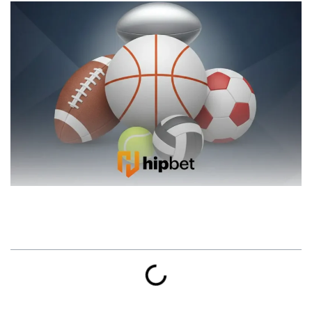
İçindekiler