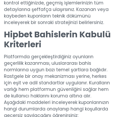
kontrol ettiğinizde, geçmiş işlemlerinizin tüm
detaylarına şeffafça ulaşırsınız. Kazanan veya
kaybeden kuponların teknik dökümünü
inceleyerek bir sonraki stratejinizi belirlersiniz.
Hipbet Bahislerin Kabulü
Kriterleri
Platformda gerçekleştirdiğiniz oyunların
geçerlilik kazanması, uluslararası bahis
normlarına uygun bazı temel şartlara bağlıdır.
Rastgele bir onay mekanizması yerine, herkes
için eşit ve adil standartlar uygulanır. Kuralların
varlığı hem platformun güvenliğini sağlar hem
de kullanıcı haklarını koruma altına alır.
Aşağıdaki maddeleri inceleyerek kuponlarınızın
hangi durumlarda onaylanıp hangi koşullarda
geçersiz sayılacağını öğrenirsiniz: