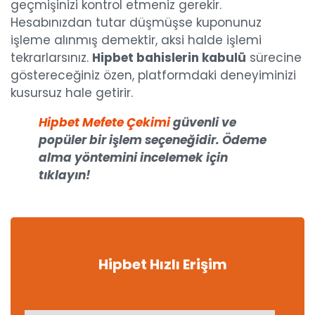
geçmişinizi kontrol etmeniz gerekir.
Hesabınızdan tutar düşmüşse kuponunuz
işleme alınmış demektir, aksi halde işlemi
tekrarlarsınız.
Hipbet bahislerin kabulü
sürecine
göstereceğiniz özen, platformdaki deneyiminizi
kusursuz hale getirir.
Hipbet Mefete Çekimi
güvenli ve
popüler bir işlem seçeneğidir. Ödeme
alma yöntemini incelemek için
tıklayın!
Hipbet Hızlı Erişim