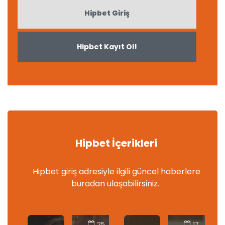
Hipbet Giriş
Hipbet Kayıt Ol!
Hipbet İçerikleri
Hipbet giriş adresiyle ilgili güncel haberlere
buradan ulaşabilirsiniz.
25
17