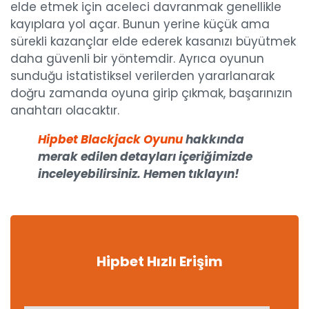
elde etmek için aceleci davranmak genellikle
kayıplara yol açar. Bunun yerine küçük ama
sürekli kazançlar elde ederek kasanızı büyütmek
daha güvenli bir yöntemdir. Ayrıca oyunun
sunduğu istatistiksel verilerden yararlanarak
doğru zamanda oyuna girip çıkmak, başarınızın
anahtarı olacaktır.
Hipbet Blackjack Oyunu
hakkında
merak edilen detayları içeriğimizde
inceleyebilirsiniz. Hemen tıklayın!
Hipbet Hızlı Erişim