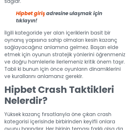
sağlar.
Hipbet giriş
adresine ulaşmak için
tıklayın!
İlgili kategoride yer alan içeriklerin basit bir
oynanış yapısına sahip olmaları kesin kazanç
sağlayacağınız anlamına gelmez. Başarı elde
etmek için oyunun stratejik yönlerini öğrenmeniz
ve doğru hamlelerle ilerlemeniz kritik önem taşır.
Tabii ki bunun için önce oyunların dinamiklerini
ve kurallarını anlamanız gerekir.
Hipbet Crash Taktikleri
Nelerdir?
Yüksek kazanç fırsatlarıyla öne çıkan crash
kategorisi içerisinde birbirinden keyifli onlara
oyunu barındırır. Her birinin teması farklı olsa da