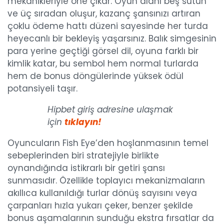
mekanikleriyle öne çıkar. Oyun alanı beş sütun
ve üç sıradan oluşur, kazanç şansınızı artıran
çoklu ödeme hattı düzeni sayesinde her turda
heyecanlı bir bekleyiş yaşarsınız. Balık simgesinin
para yerine geçtiği görsel dil, oyuna farklı bir
kimlik katar, bu sembol hem normal turlarda
hem de bonus döngülerinde yüksek ödül
potansiyeli taşır.
Hipbet giriş adresine ulaşmak
için
tıklayın!
Oyuncuların Fish Eye’den hoşlanmasının temel
sebeplerinden biri stratejiyle birlikte
oynandığında istikrarlı bir getiri şansı
sunmasıdır. Özellikle toplayıcı mekanizmaların
akıllıca kullanıldığı turlar dönüş sayısını veya
çarpanları hızla yukarı çeker, benzer şekilde
bonus aşamalarının sunduğu ekstra fırsatlar da