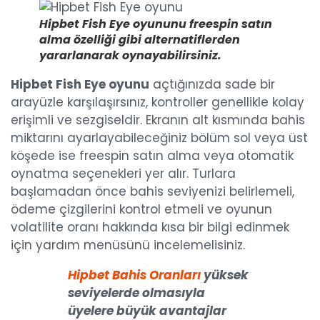
Hipbet Fish Eye oyununu freespin satın
alma özelliği gibi alternatiflerden
yararlanarak oynayabilirsiniz.
Hipbet Fish Eye oyunu
açtığınızda sade bir
arayüzle karşılaşırsınız, kontroller genellikle kolay
erişimli ve sezgiseldir. Ekranın alt kısmında bahis
miktarını ayarlayabileceğiniz bölüm sol veya üst
köşede ise freespin satın alma veya otomatik
oynatma seçenekleri yer alır. Turlara
başlamadan önce bahis seviyenizi belirlemeli,
ödeme çizgilerini kontrol etmeli ve oyunun
volatilite oranı hakkında kısa bir bilgi edinmek
için yardım menüsünü incelemelisiniz.
Hipbet Bahis Oranları
yüksek
seviyelerde olmasıyla
üyelere büyük avantajlar