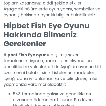
toplam kazancınızı ciddi şekilde etkiler.
Aşağıdaki bölümlerde oyun yapısı, semboller ve
oynanış hakkında ayrıntılı bilgiler bulabilirsiniz.
Hipbet Fish Eye Oyunu
Hakkında Bilmeniz
Gerekenler
Hipbet Fish Eye oyunu
alışılmış şeker
temalarının dışına çıkarak sizleri okyanusun
derinliklerine yolculuk ettirir. Aşağıda oyunun kilit
özelliklerini bulabilirsiniz. Listelenen maddeler
içeriği daha iyi anlamanıza ve bilinçli seçimler
yapmanıza yardımcı olacaktır:
5×3 formatında çalışır ve genellikle on
civarında ödeme hattı sunar. Bu düzen
klasik slot deneyimini korurken