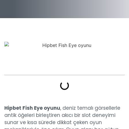
İçindekiler
Hipbet Fish Eye oyunu
, deniz temalı görsellerle
antik öğeleri birleştiren akıcı bir slot deneyimi
sunar ve kısa sürede dikkat çeken oyun