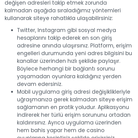
değişen adresleri takip etmek zorunda
kalmadan aşağıda sıraladığımız yöntemleri
kullanarak siteye rahatlıkla ulaşabilirsiniz:
Twitter, Instagram gibi sosyal medya
hesaplarını takip ederek en son giriş
adresine anında ulaşırsınız. Platform, erişim
engelleri durumunda yeni adres bilgisini bu
kanallar üzerinden hızlı şekilde paylaşır.
Böylece herhangi bir bağlantı sorunu
yaşamadan oyunlara kaldığınız yerden
devam edersiniz.
Mobil uygulama giriş adresi değişiklikleriyle
uğraşmanıza gerek kalmadan siteye erişim
sağlamanın en pratik yoludur. Aplikasyonu
indirerek her türlü erişim sorununu ortadan
kaldırırsınız. Ayrıca uygulama üzerinden
hem bahis yapar hem de casino