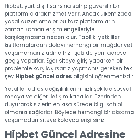
Hipbet, yurt dışı lisansına sahip güvenilir bir
platform olarak hizmet verir. Ancak ülkemizdeki
yasal düzenlemeler bu tarz platformların
zaman zaman erişim engelleriyle
karşılaşmasına neden olur. Tabii ki yetkililer
kısıtlamalardan dolayı herhangi bir mağduriyet
yaşamamanız adına hızlı şekilde yeni adrese
geçiş yaparlar. Eğer siteye giriş yaparken bir
problemle karşılaşırsanız yapmanız gereken tek
şey
Hipbet güncel adres
bilgisini öğrenmenizdir.
Yetkililer adres değişikliklerini hızlı şekilde sosyal
medya ve diğer iletişim kanalları üzerinden
duyurarak sizlerin en kısa sürede bilgi sahibi
olmanızı sağlarlar. Böylece herhangi bir aksama
yaşamadan siteye kolayca erişirsiniz.
Hipbet Güncel Adresine