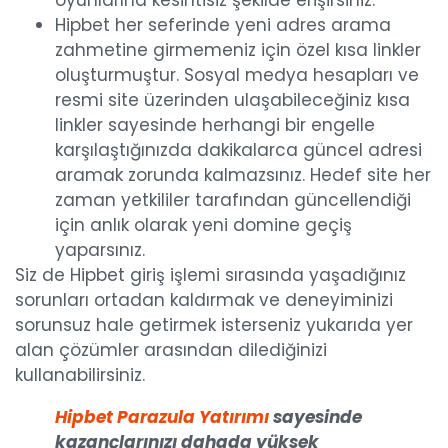
oyunlarına kesintisiz şekilde erişirsiniz.
Hipbet her seferinde yeni adres arama
zahmetine girmemeniz için özel kısa linkler
oluşturmuştur. Sosyal medya hesapları ve
resmi site üzerinden ulaşabileceğiniz kısa
linkler sayesinde herhangi bir engelle
karşılaştığınızda dakikalarca güncel adresi
aramak zorunda kalmazsınız. Hedef site her
zaman yetkililer tarafından güncellendiği
için anlık olarak yeni domine geçiş
yaparsınız.
Siz de Hipbet giriş işlemi sırasında yaşadığınız
sorunları ortadan kaldırmak ve deneyiminizi
sorunsuz hale getirmek isterseniz yukarıda yer
alan çözümler arasından dilediğinizi
kullanabilirsiniz.
Hipbet Parazula Yatırımı
sayesinde
kazançlarınızı dahada yüksek