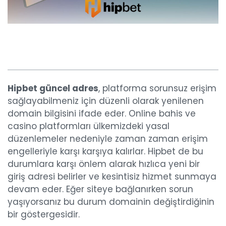
İçindekiler
Hipbet güncel adres
, platforma sorunsuz erişim
sağlayabilmeniz için düzenli olarak yenilenen
domain bilgisini ifade eder. Online bahis ve
casino platformları ülkemizdeki yasal
düzenlemeler nedeniyle zaman zaman erişim
engelleriyle karşı karşıya kalırlar. Hipbet de bu
durumlara karşı önlem alarak hızlıca yeni bir
giriş adresi belirler ve kesintisiz hizmet sunmaya
devam eder. Eğer siteye bağlanırken sorun
yaşıyorsanız bu durum domainin değiştirdiğinin
bir göstergesidir.