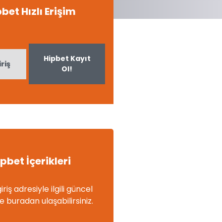
bet Hızlı Erişim
Hipbet Kayıt
riş
Ol!
pbet İçerikleri
riş adresiyle ilgili güncel
 buradan ulaşabilirsiniz.