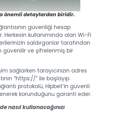
a önemli detaylardan biridir.
ğlantısının güvenliği hesap
r. Herkesin kullanımında olan Wi-Fi
erilerinizin saldırganlar tarafından
güvenilir ve şifrelenmiş bir
şim sağlarken tarayıcınızın adres
nın “https://” ile başlayıp
ağlantı protokolü, Hipbet’in güvenli
relenerek korunduğunu garanti eder.
de nasıl kullanacağınızı