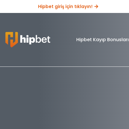
Hipbet giriş için tıklayın!
Hipbet Kayıp Bonusları