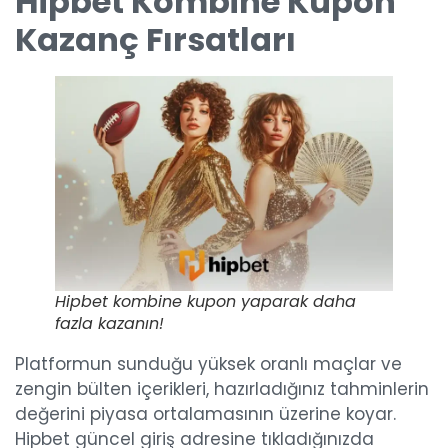
Hipbet Kombine Kupon
Kazanç Fırsatları
Hipbet kombine kupon yaparak daha
fazla kazanın!
Platformun sunduğu yüksek oranlı maçlar ve
zengin bülten içerikleri, hazırladığınız tahminlerin
değerini piyasa ortalamasının üzerine koyar.
Hipbet güncel giriş adresine tıkladığınızda