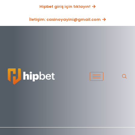
Hipbet giriş için tıklayın!
İletişim:
casinoyayini@gmail.com