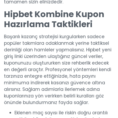
tamamen sizin elinizdedir.
Hipbet Kombine Kupon
Hazırlama Taktikleri
Başarılı kazanç stratejisi kurgularken sadece
popüler takımlara odaklanmak yerine taktiksel
derinliği olan hamleler yapmalısınız. Hipbet yeni
giriş linki üzerinden ulaştığınız güncel veriler,
kuponunuzu oluştururken size rehberlik edecek
en değerli araçtır. Profesyonel yöntemleri kendi
tarzınıza entegre ettiğinizde, hata payını
minimuma indirerek kasanızı güvence altına
alırsınız. Sağlam adımlarla ilerlemek adına
kuponlarınıza yön verirken belirli kuralları göz
önünde bulundurmanız fayda sağlar.
Eklenen maç sayısı ile riskin doğru orantılı