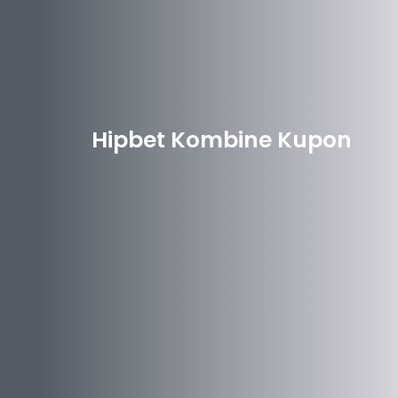
Hipbet Kombine Kupon