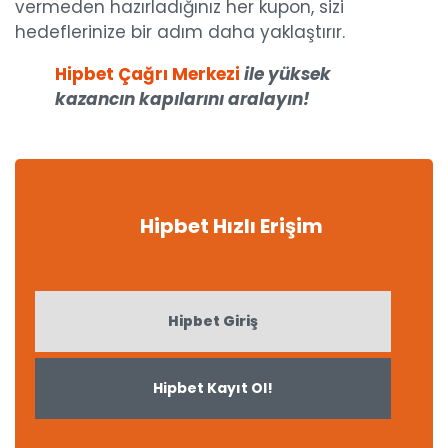
vermeden hazırladığınız her kupon, sizi
hedeflerinize bir adım daha yaklaştırır.
Hipbet Çağrı Merkezi
ile yüksek
kazancın kapılarını aralayın!
Hipbet Hızlı Erişim
Hipbet Giriş
Hipbet Kayıt Ol!