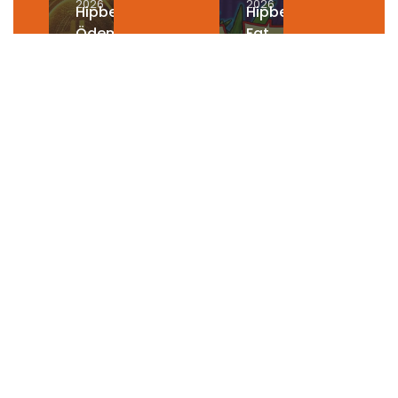
Haz
Haz
Hipbet
Hipbet
2026
2026
Ödeme
Fat
Yapıyor
Panda
Mu?
Oyunu
Sağlayıcısı
Hipbet
11 Haz
2026
PopOK