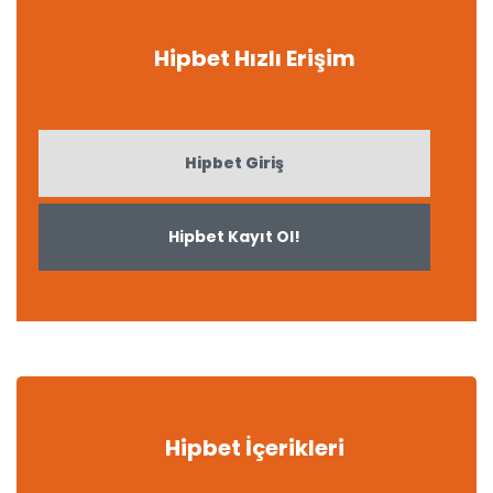
Hipbet Hızlı Erişim
Hipbet Giriş
Hipbet Kayıt Ol!
Hipbet İçerikleri