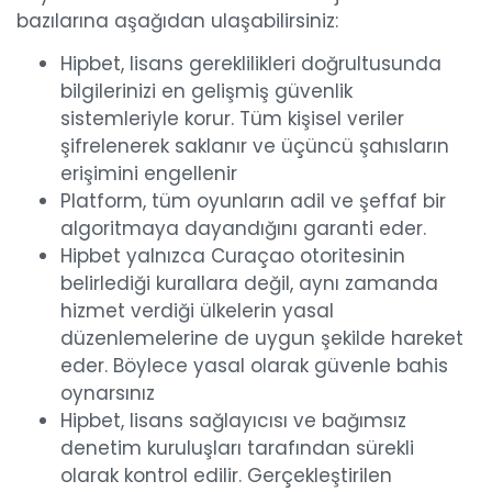
bazılarına aşağıdan ulaşabilirsiniz:
Hipbet, lisans gereklilikleri doğrultusunda
bilgilerinizi en gelişmiş güvenlik
sistemleriyle korur. Tüm kişisel veriler
şifrelenerek saklanır ve üçüncü şahısların
erişimini engellenir
Platform, tüm oyunların adil ve şeffaf bir
algoritmaya dayandığını garanti eder.
Hipbet yalnızca Curaçao otoritesinin
belirlediği kurallara değil, aynı zamanda
hizmet verdiği ülkelerin yasal
düzenlemelerine de uygun şekilde hareket
eder. Böylece yasal olarak güvenle bahis
oynarsınız
Hipbet, lisans sağlayıcısı ve bağımsız
denetim kuruluşları tarafından sürekli
olarak kontrol edilir. Gerçekleştirilen