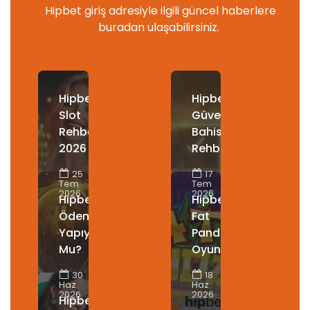
Hipbet giriş adresiyle ilgili güncel haberlere
buradan ulaşabilirsiniz.
25
17
Tem
Tem
Hipbet
Hipbet
2026
2026
Slot
Güvenli
Rehberi
Bahis
2026
Rehberi
30
18
Haz
Haz
Hipbet
Hipbet
2026
2026
Ödeme
Fat
Yapıyor
Panda
Mu?
Oyunu
Sağlayıcısı
Hipbet
11 Haz