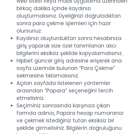
web sitesi veya mobil uygulama üzerinden
birkaç dakika içinde kaydınızı
oluşturmalısınız. Üyeliğinizi doğruladıktan
sonra para çekme işlemleri için hazır
olursunuz.
Kaydınızı oluşturduktan sonra
hesabınıza
giriş yaparak size özel tanımlanan alıcı
bilgilerini eksiksiz şekilde kopyalamalısınız.
Hipbet güncel giriş adresine erişerek ana
sayfa üzerinde bulunan “Para Çekme”
sekmesine tıklamalısınız.
Açılan sayfada listelenen yöntemler
arasından “Papara” seçeneğini tercih
etmelisiniz.
Seçiminiz sonrasında karşınıza çıkan
formda adınızı, Papara hesap numaranızı
ve çekmek istediğiniz tutarı eksiksiz bir
şekilde girmelisiniz. Bilgilerin doğruluğunu