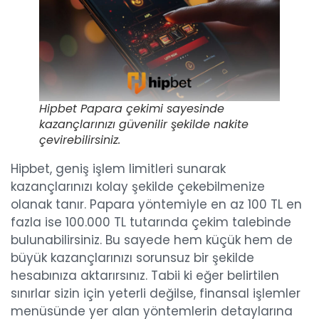
Hipbet Papara çekimi sayesinde
kazançlarınızı güvenilir şekilde nakite
çevirebilirsiniz.
Hipbet, geniş işlem limitleri sunarak
kazançlarınızı kolay şekilde çekebilmenize
olanak tanır. Papara yöntemiyle en az 100 TL en
fazla ise 100.000 TL tutarında çekim talebinde
bulunabilirsiniz. Bu sayede hem küçük hem de
büyük kazançlarınızı sorunsuz bir şekilde
hesabınıza aktarırsınız. Tabii ki eğer belirtilen
sınırlar sizin için yeterli değilse, finansal işlemler
menüsünde yer alan yöntemlerin detaylarına