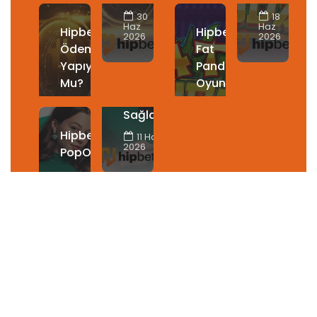
30
18
Haz
Haz
Hipbet
Hipbet
2026
2026
Ödeme
Fat
Yapıyor
Panda
Mu?
Oyunu
Sağlayıcısı
Hipbet
11 Haz
2026
PopOK