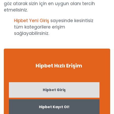
göz atarak sizin için en uygun olanı tercih
etmelisiniz.
Hipbet Yeni Giriş
sayesinde kesintisiz
tüm kategorilere erişim
sağlayabilirsiniz.
Hipbet Hızlı Erişim
Hipbet Giriş
Hipbet Kayıt Ol!