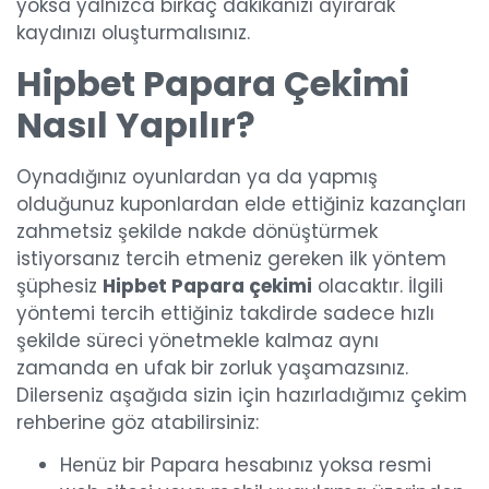
yoksa yalnızca birkaç dakikanızı ayırarak
kaydınızı oluşturmalısınız.
Hipbet Papara Çekimi
Nasıl Yapılır?
Oynadığınız oyunlardan ya da yapmış
olduğunuz kuponlardan elde ettiğiniz kazançları
zahmetsiz şekilde nakde dönüştürmek
istiyorsanız tercih etmeniz gereken ilk yöntem
şüphesiz
Hipbet Papara çekimi
olacaktır. İlgili
yöntemi tercih ettiğiniz takdirde sadece hızlı
şekilde süreci yönetmekle kalmaz aynı
zamanda en ufak bir zorluk yaşamazsınız.
Dilerseniz aşağıda sizin için hazırladığımız çekim
rehberine göz atabilirsiniz:
Henüz bir Papara hesabınız yoksa resmi