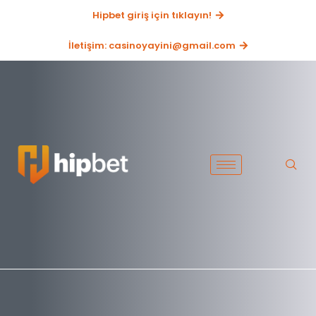
Hipbet giriş için tıklayın!
İletişim:
casinoyayini@gmail.com