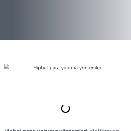
İçindekiler