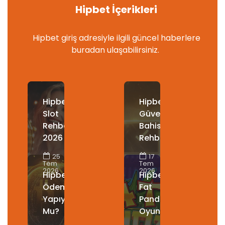
Hipbet İçerikleri
Hipbet giriş adresiyle ilgili güncel haberlere
buradan ulaşabilirsiniz.
25
17
Tem
Tem
Hipbet
Hipbet
2026
2026
Slot
Güvenli
Rehberi
Bahis
2026
Rehberi
30
18
Haz
Haz
Hipbet
Hipbet
2026
2026
Ödeme
Fat
Yapıyor
Panda
Mu?
Oyunu