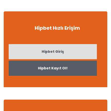
Hipbet Hızlı Erişim
Hipbet Giriş
Hipbet Kayıt Ol!