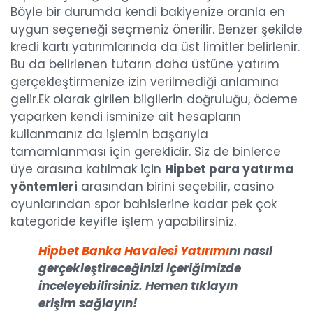
Böyle bir durumda kendi bakiyenize oranla en
uygun seçeneği seçmeniz önerilir. Benzer şekilde
kredi kartı yatırımlarında da üst limitler belirlenir.
Bu da belirlenen tutarın daha üstüne yatırım
gerçekleştirmenize izin verilmediği anlamına
gelir.Ek olarak girilen bilgilerin doğruluğu, ödeme
yaparken kendi isminize ait hesapların
kullanmanız da işlemin başarıyla
tamamlanması için gereklidir. Siz de binlerce
üye arasına katılmak için
Hipbet para yatırma
yöntemleri
arasından birini seçebilir, casino
oyunlarından spor bahislerine kadar pek çok
kategoride keyifle işlem yapabilirsiniz.
Hipbet Banka Havalesi Yatırımı
nı nasıl
gerçekleştireceğinizi içeriğimizde
inceleyebilirsiniz. Hemen tıklayın
erişim sağlayın!