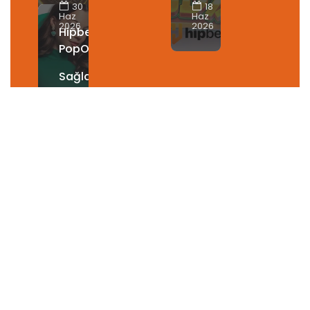
Sağlayıcısı
Hipbet
11 Haz
2026
PopOK
Hipbet giriş adresine güncel olarak erişim sağlamak
için bizi takip edin!