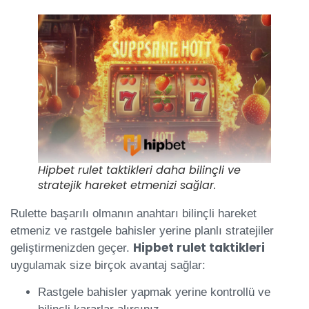
Hipbet rulet taktikleri daha bilinçli ve
stratejik hareket etmenizi sağlar.
Rulette başarılı olmanın anahtarı bilinçli hareket
etmeniz ve rastgele bahisler yerine planlı stratejiler
Hipbet rulet taktikleri
geliştirmenizden geçer.
uygulamak size birçok avantaj sağlar:
Rastgele bahisler yapmak yerine kontrollü ve