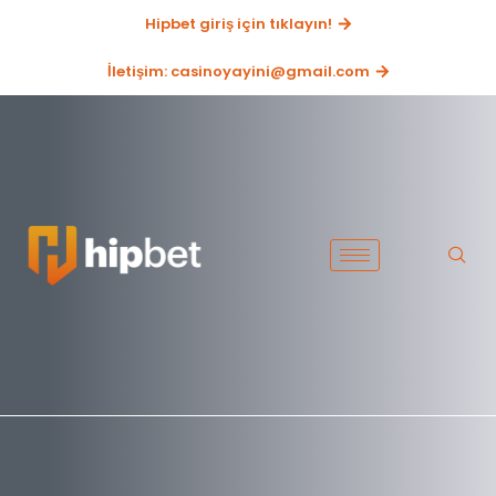
Hipbet giriş için tıklayın!
İletişim:
casinoyayini@gmail.com