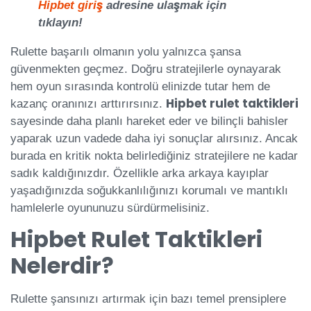
Hipbet giriş
adresine ulaşmak için
tıklayın!
Rulette başarılı olmanın yolu yalnızca şansa
güvenmekten geçmez. Doğru stratejilerle oynayarak
hem oyun sırasında kontrolü elinizde tutar hem de
Hipbet rulet taktikleri
kazanç oranınızı arttırırsınız.
sayesinde daha planlı hareket eder ve bilinçli bahisler
yaparak uzun vadede daha iyi sonuçlar alırsınız. Ancak
burada en kritik nokta belirlediğiniz stratejilere ne kadar
sadık kaldığınızdır. Özellikle arka arkaya kayıplar
yaşadığınızda soğukkanlılığınızı korumalı ve mantıklı
hamlelerle oyununuzu sürdürmelisiniz.
Hipbet Rulet Taktikleri
Nelerdir?
Rulette şansınızı artırmak için bazı temel prensiplere