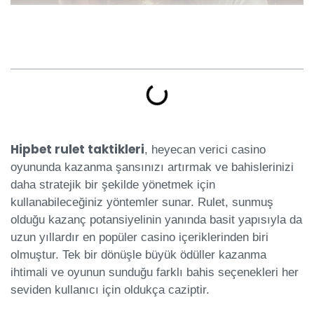
İçindekiler
Hipbet rulet taktikleri
, heyecan verici casino
oyununda kazanma şansınızı artırmak ve bahislerinizi
daha stratejik bir şekilde yönetmek için
kullanabileceğiniz yöntemler sunar. Rulet, sunmuş
olduğu kazanç potansiyelinin yanında basit yapısıyla da
uzun yıllardır en popüler casino içeriklerinden biri
olmuştur. Tek bir dönüşle büyük ödüller kazanma
ihtimali ve oyunun sunduğu farklı bahis seçenekleri her
seviden kullanıcı için oldukça caziptir.