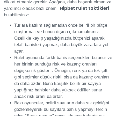
dikkat etmeniz gerekir. Aşağıda, daha başarılı olmanıza
Hipbet rulet taktikleri
yardımcı olacak bazı önemli
bulabilirsiniz:
Turlara katılım sağlamadan önce belirli bir bütçe
oluşturmalı ve bunun dışına çıkmamalısınız.
Özellikle kayıp yaşadığınızda bütçenizi aşarak
telafi bahisleri yapmak, daha büyük zararlara yol
açar.
Rulet oyununda farklı bahis seçenekleri bulunur ve
her birinin sunduğu risk ve kazanç oranları
değişkenlik gösterir. Örneğin; renk ya da tek-çift
gibi seçimler düşük riskli olsa da kazanç oranları
da daha azdır. Buna karşılık belirli bir sayıya
yaptığınız bahisler daha yüksek ödüller sunar
ancak risk oranı da artar.
Bazı oyuncular, belirli sayıların daha sık geldiğini
gözlemleyerek bu sayılara bahis yapmayı tercih
eder. “Sıcak sayılar” genellikle son turlarda sık