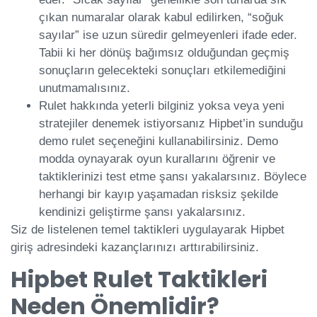
çıkan numaralar olarak kabul edilirken, “soğuk
sayılar” ise uzun süredir gelmeyenleri ifade eder.
Tabii ki her dönüş bağımsız olduğundan geçmiş
sonuçların gelecekteki sonuçları etkilemediğini
unutmamalısınız.
Rulet hakkında yeterli bilginiz yoksa veya yeni
stratejiler denemek istiyorsanız Hipbet’in sunduğu
demo rulet seçeneğini kullanabilirsiniz. Demo
modda oynayarak oyun kurallarını öğrenir ve
taktiklerinizi test etme şansı yakalarsınız. Böylece
herhangi bir kayıp yaşamadan risksiz şekilde
kendinizi geliştirme şansı yakalarsınız.
Siz de listelenen temel taktikleri uygulayarak Hipbet
giriş adresindeki kazançlarınızı arttırabilirsiniz.
Hipbet Rulet Taktikleri
Neden Önemlidir?