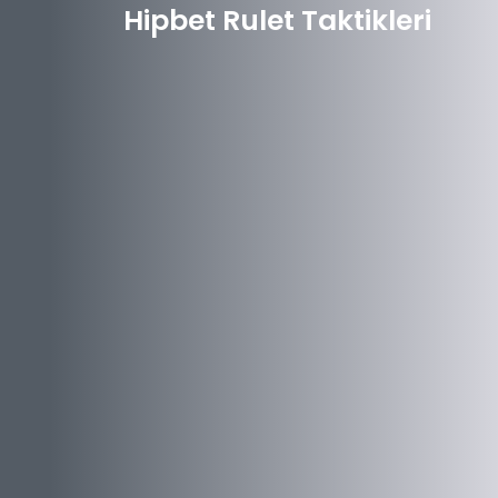
Hipbet Rulet Taktikleri