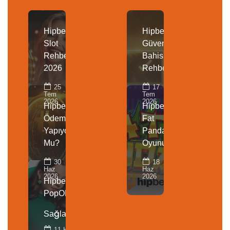
25
17
Tem
Tem
Hipbet
Hipbet
2026
2026
Slot
Güvenli
Rehberi
Bahis
2026
Rehberi
30
18
Haz
Haz
Hipbet
Hipbet
2026
2026
Ödeme
Fat
Yapıyor
Panda
Mu?
Oyunu
Sağlayıcısı
Hipbet
11 Haz
2026
PopOK