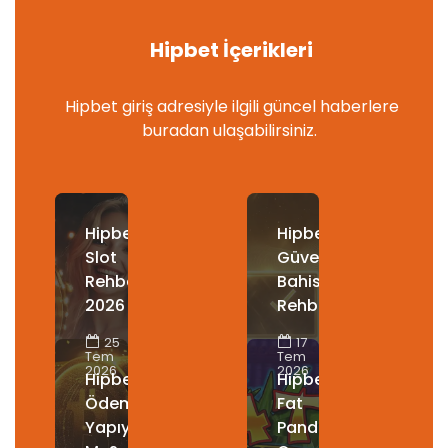
Hipbet İçerikleri
Hipbet giriş adresiyle ilgili güncel haberlere
buradan ulaşabilirsiniz.
25
17
Tem
Tem
Hipbet
Hipbet
2026
2026
Slot
Güvenli
Rehberi
Bahis
2026
Rehberi
30
18
Haz
Haz
Hipbet
Hipbet
2026
2026
Ödeme
Fat
Yapıyor
Panda