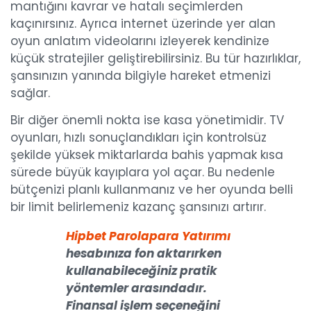
mantığını kavrar ve hatalı seçimlerden
kaçınırsınız. Ayrıca internet üzerinde yer alan
oyun anlatım videolarını izleyerek kendinize
küçük stratejiler geliştirebilirsiniz. Bu tür hazırlıklar,
şansınızın yanında bilgiyle hareket etmenizi
sağlar.
Bir diğer önemli nokta ise kasa yönetimidir. TV
oyunları, hızlı sonuçlandıkları için kontrolsüz
şekilde yüksek miktarlarda bahis yapmak kısa
sürede büyük kayıplara yol açar. Bu nedenle
bütçenizi planlı kullanmanız ve her oyunda belli
bir limit belirlemeniz kazanç şansınızı artırır.
Hipbet Parolapara Yatırımı
hesabınıza fon aktarırken
kullanabileceğiniz pratik
yöntemler arasındadır.
Finansal işlem seçeneğini