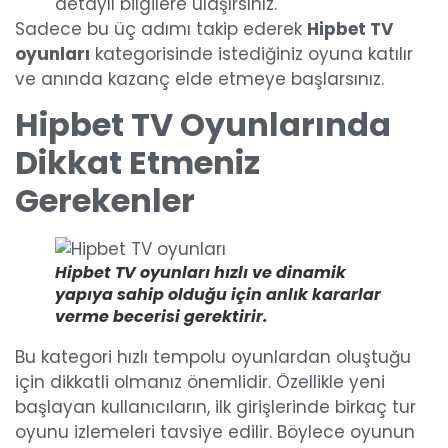
detaylı bilgilere ulaşırsınız.
Sadece bu üç adımı takip ederek
Hipbet TV
oyunları
kategorisinde istediğiniz oyuna katılır
ve anında kazanç elde etmeye başlarsınız.
Hipbet TV Oyunlarında
Dikkat Etmeniz
Gerekenler
Hipbet TV oyunları hızlı ve dinamik
yapıya sahip olduğu için anlık kararlar
verme becerisi gerektirir.
Bu kategori hızlı tempolu oyunlardan oluştuğu
için dikkatli olmanız önemlidir. Özellikle yeni
başlayan kullanıcıların, ilk girişlerinde birkaç tur
oyunu izlemeleri tavsiye edilir. Böylece oyunun