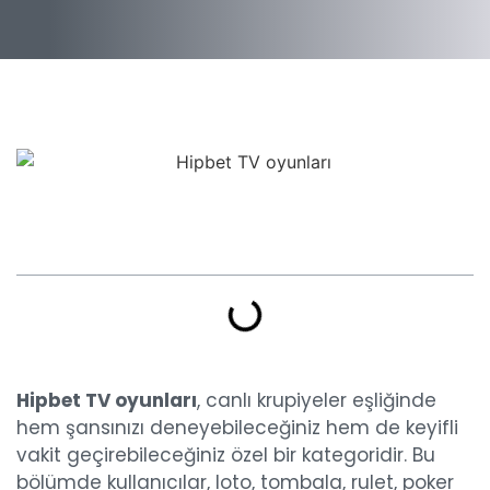
İçindekiler
Hipbet TV oyunları
, canlı krupiyeler eşliğinde
hem şansınızı deneyebileceğiniz hem de keyifli
vakit geçirebileceğiniz özel bir kategoridir. Bu
bölümde kullanıcılar, loto, tombala, rulet, poker