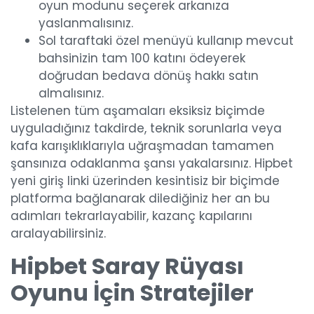
oyun modunu seçerek arkanıza
yaslanmalısınız.
Sol taraftaki özel menüyü kullanıp mevcut
bahsinizin tam 100 katını ödeyerek
doğrudan bedava dönüş hakkı satın
almalısınız.
Listelenen tüm aşamaları eksiksiz biçimde
uyguladığınız takdirde, teknik sorunlarla veya
kafa karışıklıklarıyla uğraşmadan tamamen
şansınıza odaklanma şansı yakalarsınız. Hipbet
yeni giriş linki üzerinden kesintisiz bir biçimde
platforma bağlanarak dilediğiniz her an bu
adımları tekrarlayabilir, kazanç kapılarını
aralayabilirsiniz.
Hipbet Saray Rüyası
Oyunu İçin Stratejiler