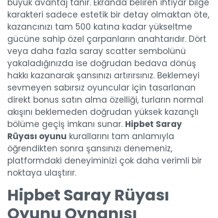
büyük avantaj tanır. Ekranda beliren ihtiyar bilge
karakteri sadece estetik bir detay olmaktan öte,
kazancınızı tam 500 katına kadar yükseltme
gücüne sahip özel çarpanların anahtarıdır. Dört
veya daha fazla saray scatter sembolünü
yakaladığınızda ise doğrudan bedava dönüş
hakkı kazanarak şansınızı artırırsınız. Beklemeyi
sevmeyen sabırsız oyuncular için tasarlanan
direkt bonus satın alma özelliği, turların normal
akışını beklemeden doğrudan yüksek kazançlı
bölüme geçiş imkanı sunar.
Hipbet Saray
Rüyası oyunu
kurallarını tam anlamıyla
öğrendikten sonra şansınızı denemeniz,
platformdaki deneyiminizi çok daha verimli bir
noktaya ulaştırır.
Hipbet Saray Rüyası
Oyunu Oynanışı