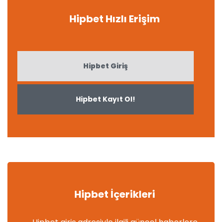
Hipbet Hızlı Erişim
Hipbet Giriş
Hipbet Kayıt Ol!
Hipbet İçerikleri