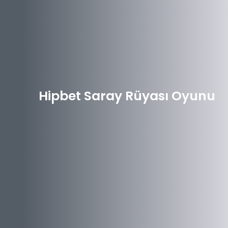
Hipbet Saray Rüyası Oyunu