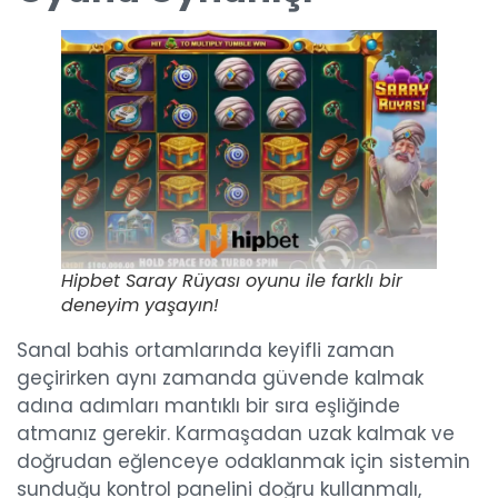
Hipbet Saray Rüyası oyunu ile farklı bir
deneyim yaşayın!
Sanal bahis ortamlarında keyifli zaman
geçirirken aynı zamanda güvende kalmak
adına adımları mantıklı bir sıra eşliğinde
atmanız gerekir. Karmaşadan uzak kalmak ve
doğrudan eğlenceye odaklanmak için sistemin
sunduğu kontrol panelini doğru kullanmalı,