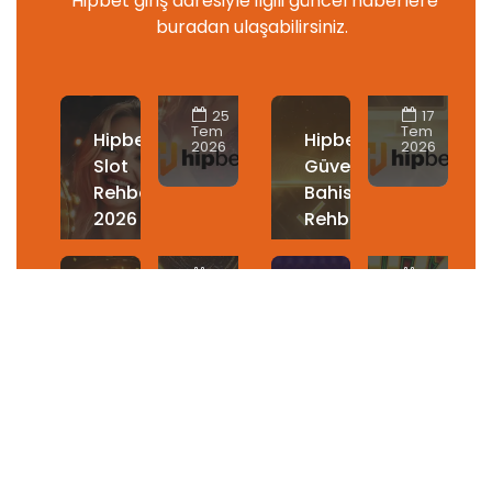
Hipbet giriş adresiyle ilgili güncel haberlere
buradan ulaşabilirsiniz.
25
17
Tem
Tem
Hipbet
Hipbet
2026
2026
Slot
Güvenli
Rehberi
Bahis
2026
Rehberi
30
18
Haz
Haz
Hipbet
Hipbet
2026
2026
Ödeme
Fat
Yapıyor
Panda
Mu?
Oyunu
Sağlayıcısı
Hipbet
11 Haz
2026
PopOK